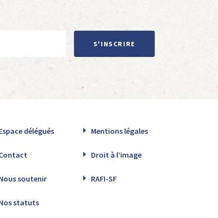
S'INSCRIRE
Espace délégués
Mentions légales
Contact
Droit à l’image
Nous soutenir
RAFI-SF
Nos statuts