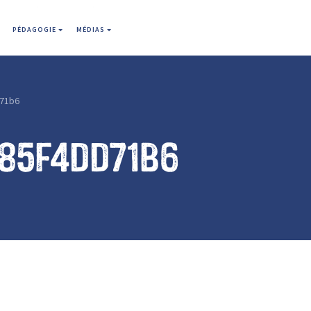
PÉDAGOGIE
MÉDIAS
71b6
785f4dd71b6