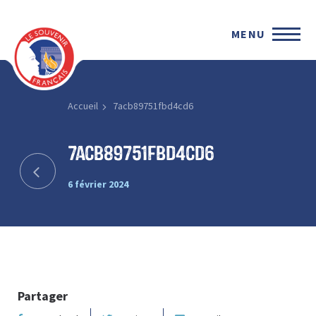
MENU
Accueil
7acb89751fbd4cd6
7acb89751fbd4cd6
6 février 2024
Partager