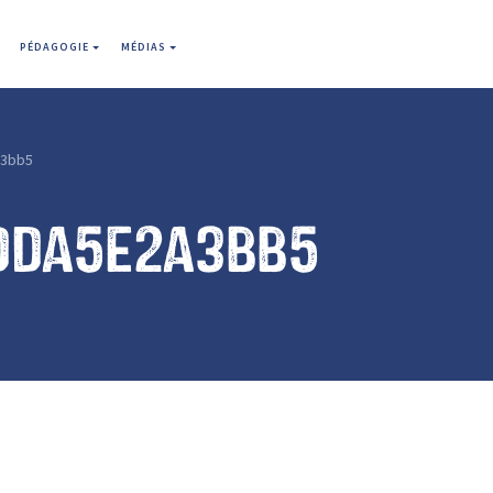
PÉDAGOGIE
MÉDIAS
a3bb5
dda5e2a3bb5