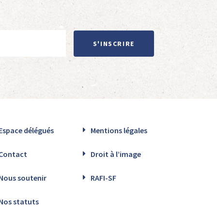
S'INSCRIRE
Espace délégués
Mentions légales
Contact
Droit à l’image
Nous soutenir
RAFI-SF
Nos statuts