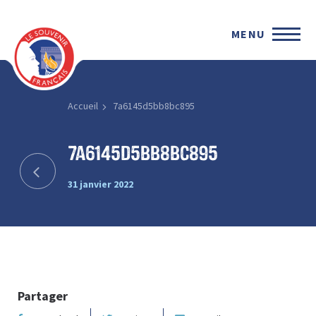
MENU
Accueil
7a6145d5bb8bc895
7a6145d5bb8bc895
31 janvier 2022
Partager