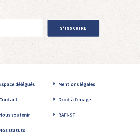
S'INSCRIRE
Espace délégués
Mentions légales
Contact
Droit à l’image
Nous soutenir
RAFI-SF
Nos statuts