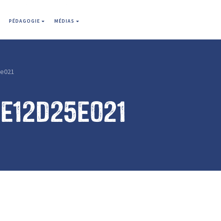
PÉDAGOGIE
MÉDIAS
e021
1e12d25e021