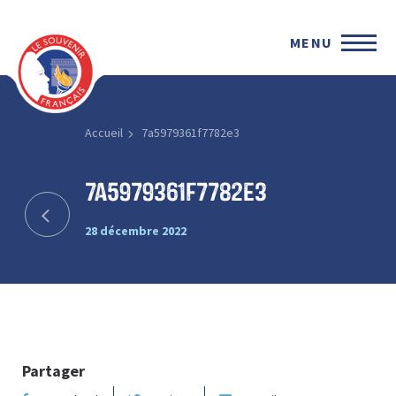
MENU
Accueil
7a5979361f7782e3
7a5979361f7782e3
28 décembre 2022
Partager