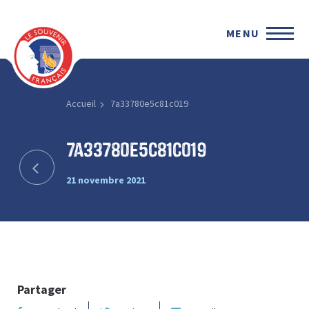
MENU
Accueil
7a33780e5c81c019
7a33780e5c81c019
21 novembre 2021
Partager