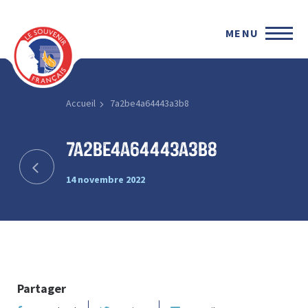
MENU
Accueil
7a2be4a64443a3b8
7a2be4a64443a3b8
14 novembre 2022
Partager