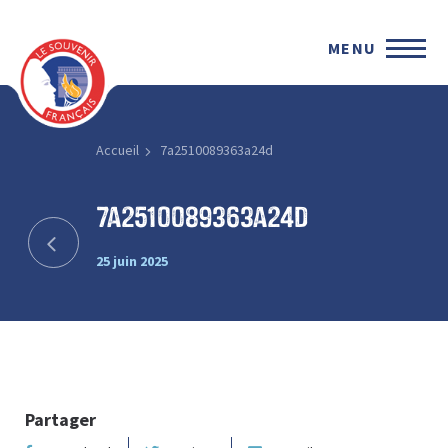
MENU
Accueil
7a2510089363a24d
7a2510089363a24d
25 juin 2025
Partager