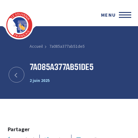
MENU
Accueil
7a085a377ab51de5
7a085a377ab51de5
2 juin 2025
Partager