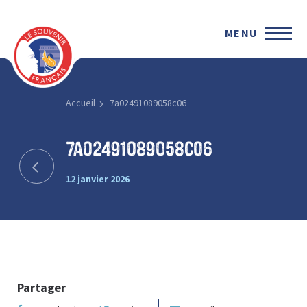
MENU
Accueil
7a02491089058c06
7a02491089058c06
12 janvier 2026
Partager