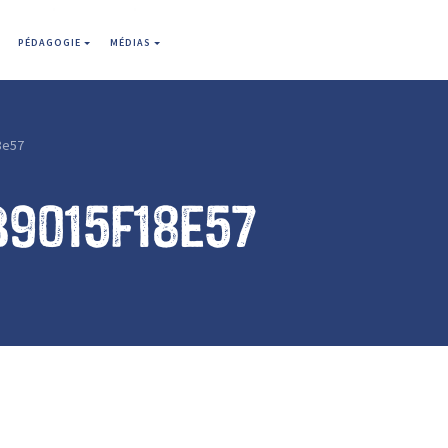
PÉDAGOGIE
MÉDIAS
8e57
b9015f18e57