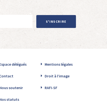
S'INSCRIRE
Espace délégués
Mentions légales
Contact
Droit à l’image
Nous soutenir
RAFI-SF
Nos statuts