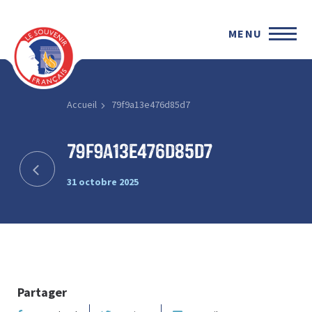
MENU
Accueil
79f9a13e476d85d7
79f9a13e476d85d7
31 octobre 2025
Partager