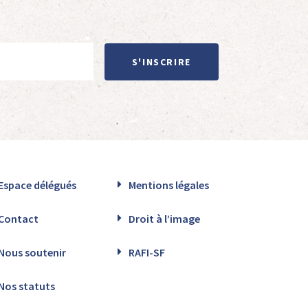
S'INSCRIRE
Espace délégués
Mentions légales
Contact
Droit à l’image
Nous soutenir
RAFI-SF
Nos statuts