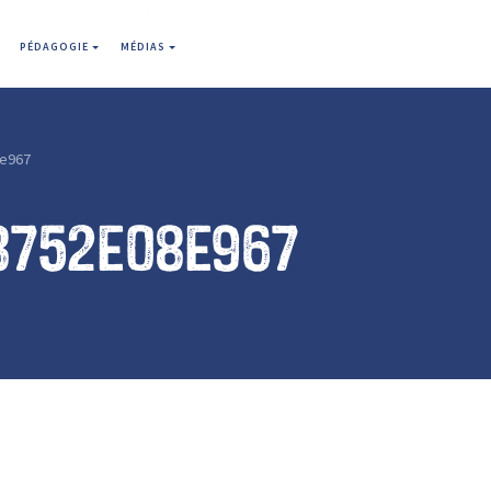
PÉDAGOGIE
MÉDIAS
e967
8752e08e967