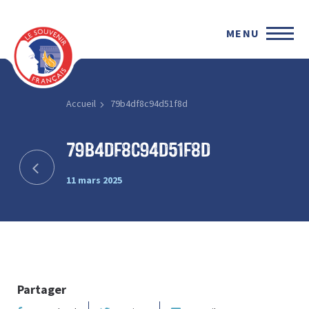
MENU
Accueil
79b4df8c94d51f8d
79b4df8c94d51f8d
11 mars 2025
Partager