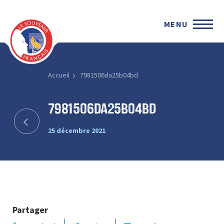
MENU
Accueil
7981506da25b04bd
7981506da25b04bd
25 décembre 2021
Partager