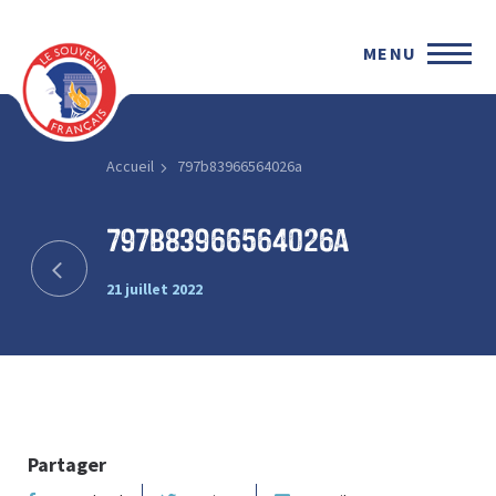
MENU
Accueil
797b83966564026a
797b83966564026a
21 juillet 2022
Partager