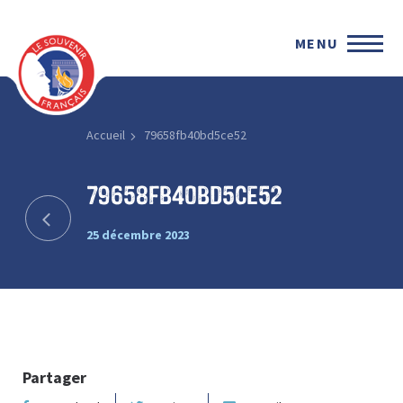
MENU
Accueil
79658fb40bd5ce52
79658fb40bd5ce52
25 décembre 2023
Partager