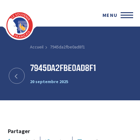
MENU
Accueil
7945da2fbe0ad8f1
7945da2fbe0ad8f1
20 septembre 2025
Partager