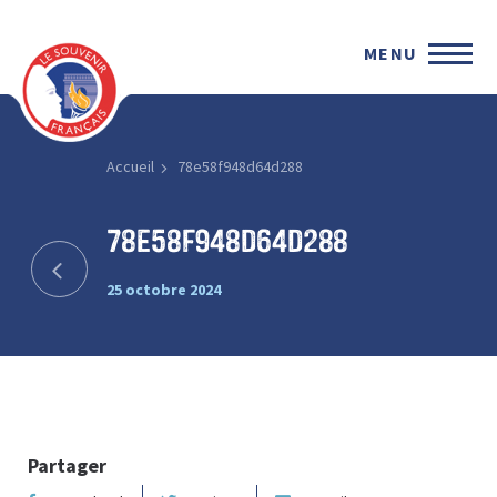
MENU
Accueil
78e58f948d64d288
78e58f948d64d288
25 octobre 2024
Partager