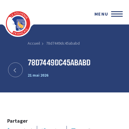
MENU
Accueil
78d7449dc45ababd
78d7449dc45ababd
21 mai 2026
Partager