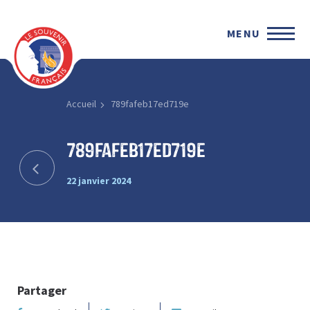
MENU
Accueil
789fafeb17ed719e
789fafeb17ed719e
22 janvier 2024
Partager