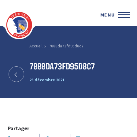
MENU
Accueil
7888da73fd95d8c7
7888da73fd95d8c7
23 décembre 2021
Partager