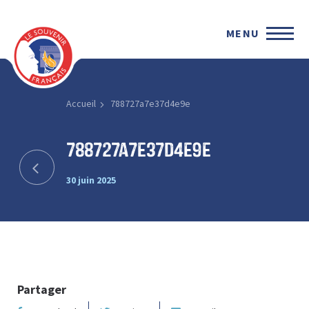
MENU
Accueil
788727a7e37d4e9e
788727a7e37d4e9e
30 juin 2025
Partager