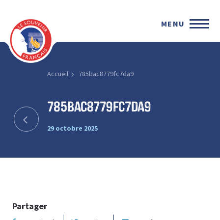
MENU
Accueil
785bac8779fc7da9
785bac8779fc7da9
29 octobre 2025
Partager