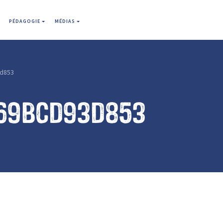
PÉDAGOGIE
MÉDIAS
d853
69bcd93d853