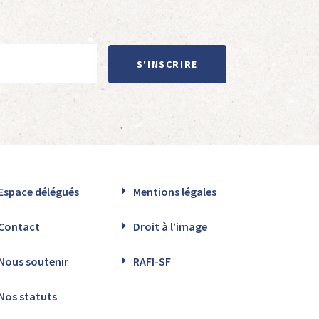
S'INSCRIRE
Espace délégués
Mentions légales
Contact
Droit à l’image
Nous soutenir
RAFI-SF
Nos statuts