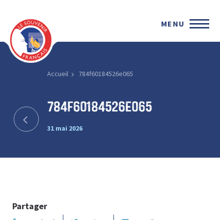
MENU
Accueil
784f60184526e065
784f60184526e065
31 mai 2026
Partager