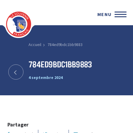
MENU
Accueil
784ed9bdc1bb9883
784ed9bdc1bb9883
4 septembre 2024
Partager