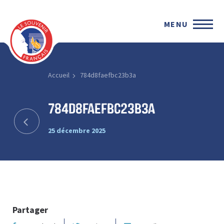
MENU
Accueil
784d8faefbc23b3a
784d8faefbc23b3a
25 décembre 2025
Partager