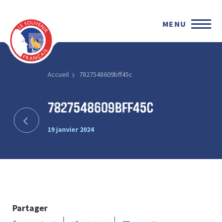
MENU
Accueil
7827548609bff45c
7827548609bff45c
19 janvier 2024
Partager