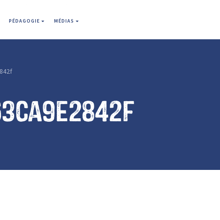
PÉDAGOGIE
MÉDIAS
842f
63ca9e2842f