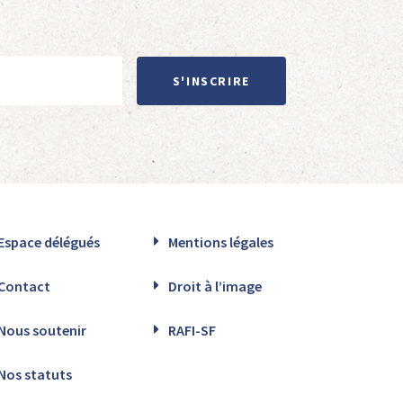
S'INSCRIRE
Espace délégués
Mentions légales
Contact
Droit à l’image
Nous soutenir
RAFI-SF
Nos statuts