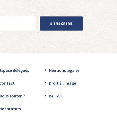
S'INSCRIRE
Espace délégués
Mentions légales
Contact
Droit à l’image
Nous soutenir
RAFI-SF
Nos statuts