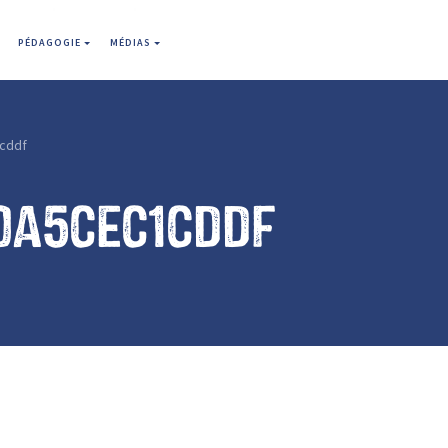
PÉDAGOGIE
MÉDIAS
cddf
0a5cec1cddf