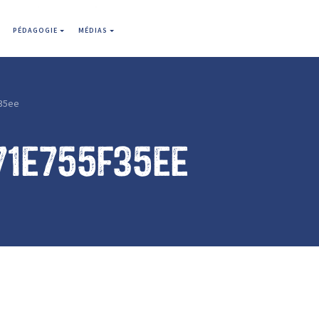
PÉDAGOGIE
MÉDIAS
35ee
71e755f35ee