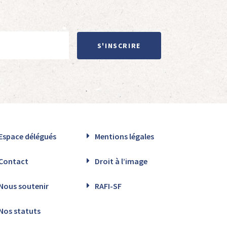
S'INSCRIRE
Espace délégués
Mentions légales
Contact
Droit à l’image
Nous soutenir
RAFI-SF
Nos statuts