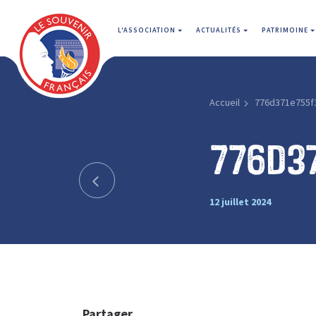
L'ASSOCIATION
ACTUALITÉS
PATRIMOINE
Accueil
776d371e755f
776d3
12 juillet 2024
Partager