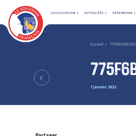
L'ASSOCIATION
ACTUALITÉS
PATRIMOINE
Accueil
775f6bd3b253
775f6
7 janvier 2022
Partager