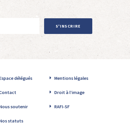
S'INSCRIRE
Espace délégués
Mentions légales
Contact
Droit à l’image
Nous soutenir
RAFI-SF
Nos statuts