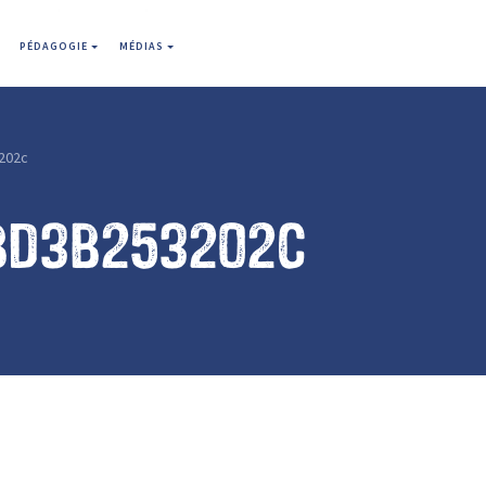
PÉDAGOGIE
MÉDIAS
202c
bd3b253202c