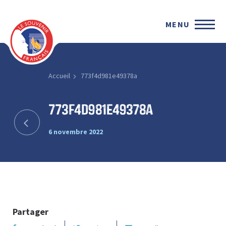
MENU
Accueil
773f4d981e49378a
773f4d981e49378a
6 novembre 2022
Partager