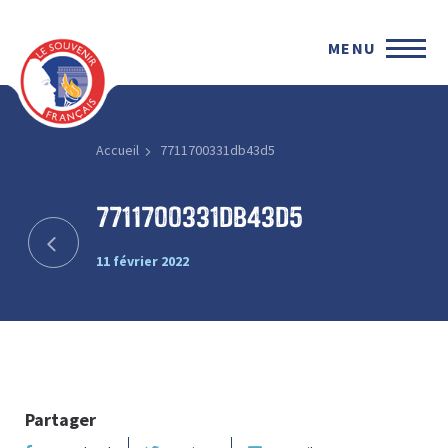
MENU
Accueil
7711700331db43d5
7711700331db43d5
11 février 2022
Partager