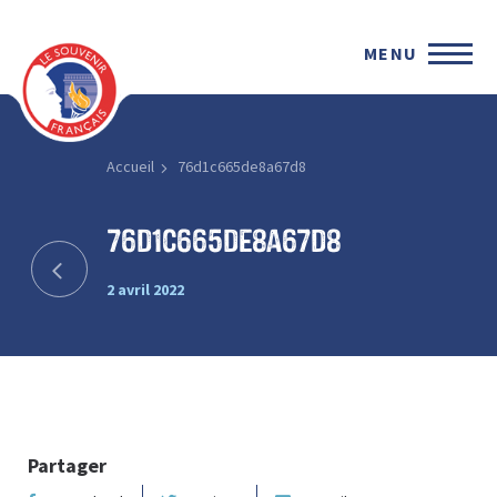
MENU
Accueil
76d1c665de8a67d8
76d1c665de8a67d8
2 avril 2022
Partager