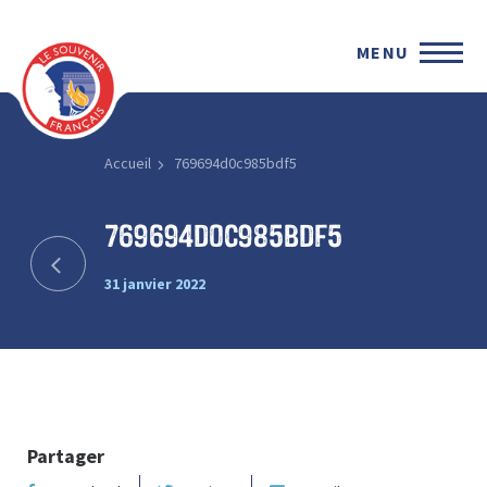
MENU
Accueil
769694d0c985bdf5
769694d0c985bdf5
31 janvier 2022
Partager