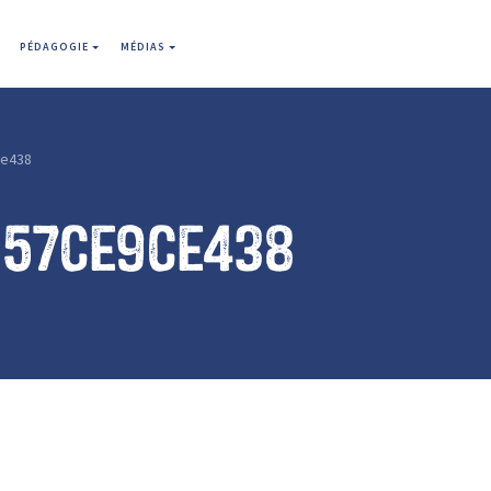
PÉDAGOGIE
MÉDIAS
e438
b57ce9ce438