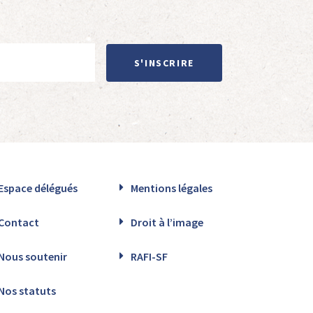
S'INSCRIRE
Espace délégués
Mentions légales
Contact
Droit à l’image
Nous soutenir
RAFI-SF
Nos statuts