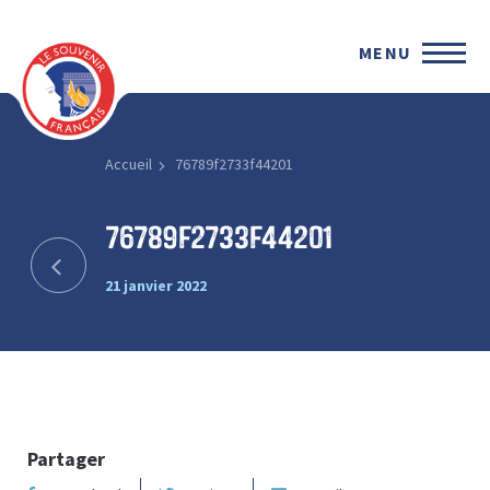
MENU
Accueil
76789f2733f44201
76789f2733f44201
21 janvier 2022
Partager