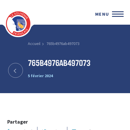
MENU
Accueil
765b4976ab497073
765b4976ab497073
5 février 2024
Partager