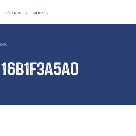
PÉDAGOGIE
MÉDIAS
a5a0
116b1f3a5a0