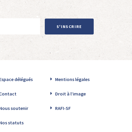
S'INSCRIRE
Espace délégués
Mentions légales
Contact
Droit à l’image
Nous soutenir
RAFI-SF
Nos statuts