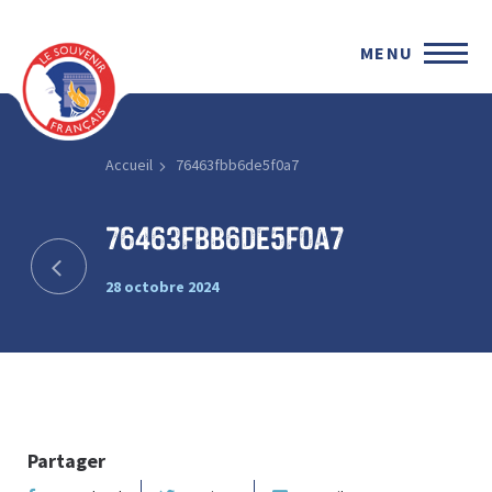
MENU
Accueil
76463fbb6de5f0a7
76463fbb6de5f0a7
28 octobre 2024
Partager