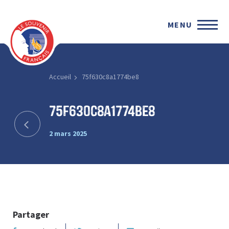
MENU
Accueil
75f630c8a1774be8
75f630c8a1774be8
2 mars 2025
Partager