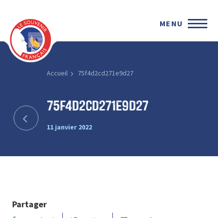
MENU
Accueil
75f4d2cd271e9d27
75f4d2cd271e9d27
11 janvier 2022
Partager