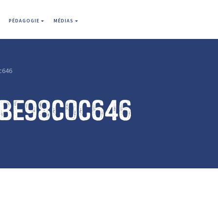
PÉDAGOGIE
MÉDIAS
c646
1be98c0c646