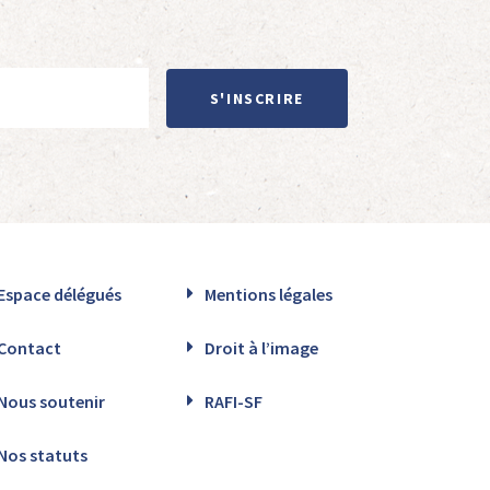
S'INSCRIRE
Espace délégués
Mentions légales
Contact
Droit à l’image
Nous soutenir
RAFI-SF
Nos statuts