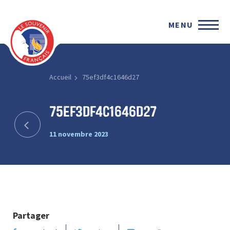
MENU
Accueil
75ef3df4c1646d27
75ef3df4c1646d27
11 novembre 2023
Partager