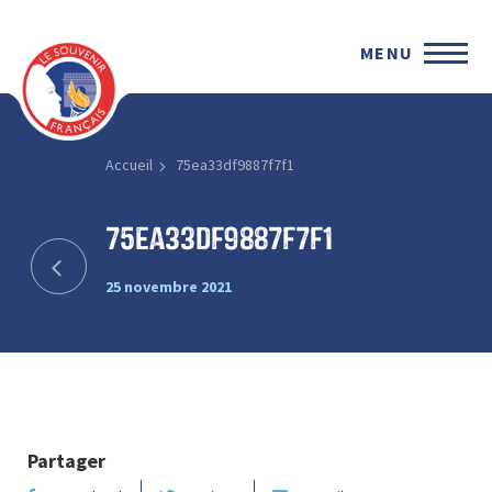
MENU
Accueil
75ea33df9887f7f1
75ea33df9887f7f1
25 novembre 2021
Partager