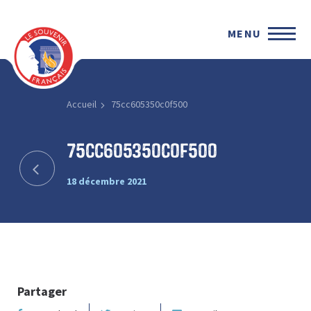
MENU
Accueil
75cc605350c0f500
75cc605350c0f500
18 décembre 2021
Partager