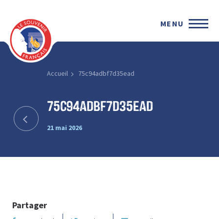
MENU
Accueil
75c94adbf7d35ead
75c94adbf7d35ead
21 mai 2026
Partager